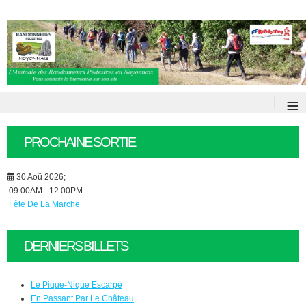
≡
PROCHAINE SORTIE
30 Aoû 2026
;
09:00AM
-
12:00PM
Fête De La Marche
DERNIERS BILLETS
Le Pique-Nique Escarpé
En Passant Par Le Château