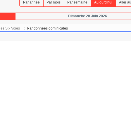
Par année
Par mois
Par semaine
Aujourd'hui
Aller a
Dimanche 28 Juin 2026
es Six Voies
:: Randonnées dominicales