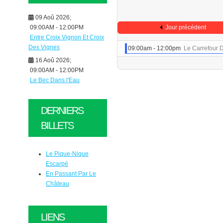
09 Aoû 2026
;
09:00AM
-
12:00PM
Jour précédent
Entre Croix Vignon Et Croix
Des Vignes
09:00am - 12:00pm
Le Carrefour D
16 Aoû 2026
;
09:00AM
-
12:00PM
Le Bec Dans l'Eau
DERNIERS
BILLETS
Le Pique-Nique
Escarpé
En Passant Par Le
Château
LIENS